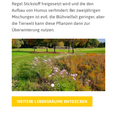
Regel Stickstoff freigesetzt wird und die den
Aufbau von Humus verhindert. Bei zweijährigen
Mischungen ist evtl. die Blühvielfalt geringer, aber
die Tierwelt kann diese Pflanzen dann zur
Überwinterung nutzen.
GC Glashofen einjährige Blumenwiese © Martin
Mehrj
Elsäßer
WEITERE LEBENSRÄUME ENTDECKEN