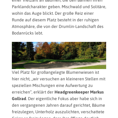
einer Vielzahl an Bäumen, die den Bahnen ihren
Parklandcharakter geben. Mischwald und Solitäre,
wohin das Auge blickt. Der große Reiz einer
Runde auf diesem Platz besteht in der ruhigen
Atmosphäre, die von der Drumlin-Landschaft des
Bodanrücks lebt.
Viel Platz für großangelegte Blumenwiesen ist
(© Golf Sustainable)
hier nicht, „wir versuchen an kleineren Stellen mit
speziellen Mischungen eine Aufwertung zu
erreichen“, erklärt der
Headgreenkeeper Markus
Gollrad
. Der eigentliche Fokus aber habe sich in
den vergangenen Jahren darauf gerichtet, Bäume
freizulegen, Unterholz auszulichten, verschattete